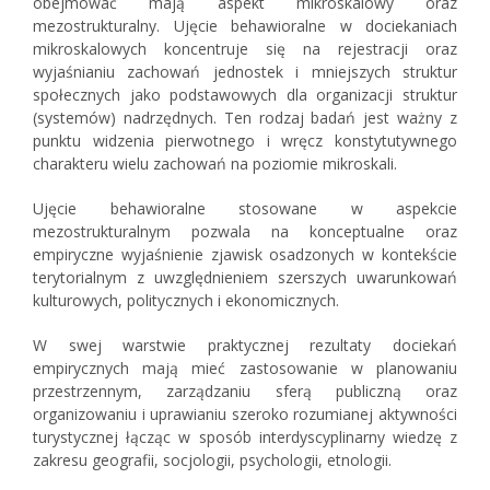
obejmować mają aspekt mikroskalowy oraz
mezostrukturalny. Ujęcie behawioralne w dociekaniach
mikroskalowych koncentruje się na rejestracji oraz
wyjaśnianiu zachowań jednostek i mniejszych struktur
społecznych jako podstawowych dla organizacji struktur
(systemów) nadrzędnych. Ten rodzaj badań jest ważny z
punktu widzenia pierwotnego i wręcz konstytutywnego
charakteru wielu zachowań na poziomie mikroskali.
Ujęcie behawioralne stosowane w aspekcie
mezostrukturalnym pozwala na konceptualne oraz
empiryczne wyjaśnienie zjawisk osadzonych w kontekście
terytorialnym z uwzględnieniem szerszych uwarunkowań
kulturowych, politycznych i ekonomicznych.
W swej warstwie praktycznej rezultaty dociekań
empirycznych mają mieć zastosowanie w planowaniu
przestrzennym, zarządzaniu sferą publiczną oraz
organizowaniu i uprawianiu szeroko rozumianej aktywności
turystycznej łącząc w sposób interdyscyplinarny wiedzę z
zakresu geografii, socjologii, psychologii, etnologii.